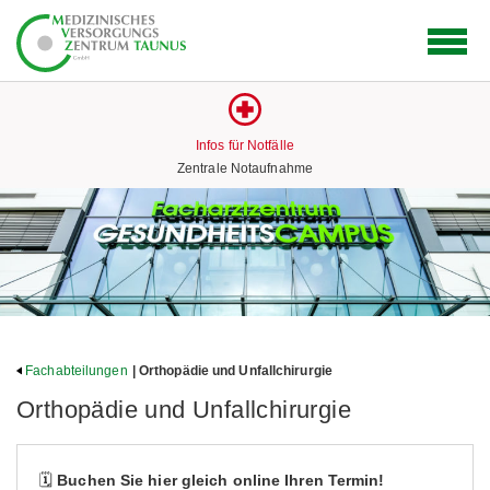
Logo
des
Medizinischen
Versorgungs
Zentrums
Infos für Notfälle
mit
Zentrale Notaufnahme
Link
zur
Startseite
Fachabteilungen
| Orthopädie und Unfallchirurgie
Orthopädie und Unfallchirurgie
🗓️
Buchen Sie hier gleich online Ihren Termin!