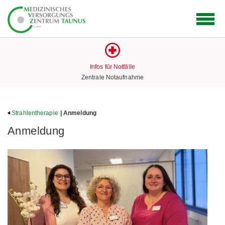
Logo
des
Medizinischen
Versorgungs
Zentrums
Infos für Notfälle
mit
Zentrale Notaufnahme
Link
zur
Startseite
Strahlentherapie
| Anmeldung
Anmeldung