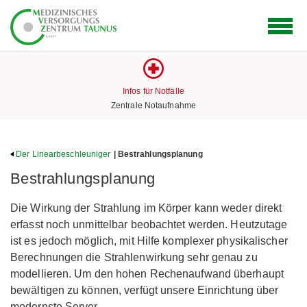
Logo
des
Medizinischen
Versorgungs
Zentrums
Infos für Notfälle
mit
Zentrale Notaufnahme
Link
zur
Startseite
Der Linearbeschleuniger
| Bestrahlungsplanung
Bestrahlungsplanung
Die Wirkung der Strahlung im Körper kann weder direkt
erfasst noch unmittelbar beobachtet werden. Heutzutage
ist es jedoch möglich, mit Hilfe komplexer physikalischer
Berechnungen die Strahlenwirkung sehr genau zu
modellieren. Um den hohen Rechenaufwand überhaupt
bewältigen zu können, verfügt unsere Einrichtung über
modernste Server.