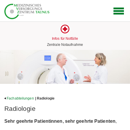
Logo
des
Medizinischen
Versorgungs
Zentrums
Infos für Notfälle
mit
Zentrale Notaufnahme
Link
zur
Startseite
Fachabteilungen
| Radiologie
Radiologie
Sehr geehrte Patientinnen, sehr geehrte Patienten
,